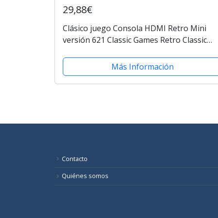
29,88€
Clásico juego Consola HDMI Retro Mini
versión 621 Classic Games Retro Classic
blanco y negro Game Console Sistema Buil
in 621 TV Video juego con...
Más Información
Contacto
Quiénes somos