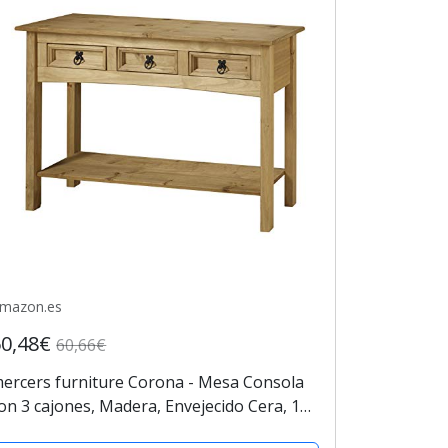
mazon.es
60,48€
60,66€
ercers furniture Corona - Mesa Consola
on 3 cajones, Madera, Envejecido Cera, 122
 32 x 73 cm