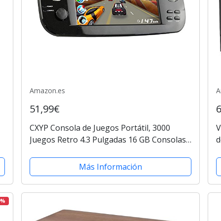
Amazon.es
A
51,99€
CXYP Consola de Juegos Portátil, 3000
V
Juegos Retro 4.3 Pulgadas 16 GB Consolas
d
de Videojuegos Portátiles con Cámara
D
Nueva Versión (Negro)
Más Información
9%