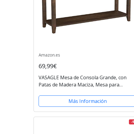
Amazon.es
69,99€
VASAGLE Mesa de Consola Grande, con
Patas de Madera Maciza, Mesa para
Entrada Rústica, con Estante de
Almacenamiento, para Sala de Estar, Color
Más Información
Nogal Oscuro...
-