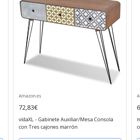
Amazon.es
A
72,83€
vidaXL - Gabinete Auxiliar/Mesa Consola
m
con Tres cajones marrón
c
x