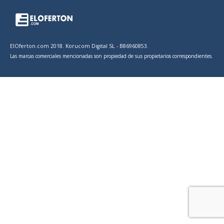
ElOferton.com 2018. Korucom Digital SL - B86960853.
Las marcas comerciales mencionadas son propiedad de sus propietarios correspondientes.