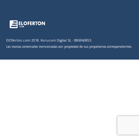
ElOferton.com 2018. Korucom Digital SL - B86960853.
Las marcas comerciales mencionadas son propiedad de sus propietarios correspondientes.