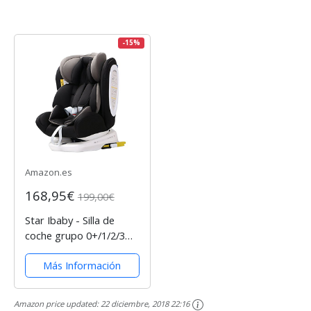
-15%
Amazon.es
168,95€
199,00€
Star Ibaby - Silla de
coche grupo 0+/1/2/3
Isofix rotación 360º,
Más Información
negro
Amazon price updated:
22 diciembre, 2018 22:16